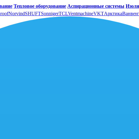
вание
Тепловое оборудование
Аспирационные системы
Изоля
roof
Norvind
SHUFT
Sonniger
TCL
Ventmachine
VKT
Арктика
Ванвен