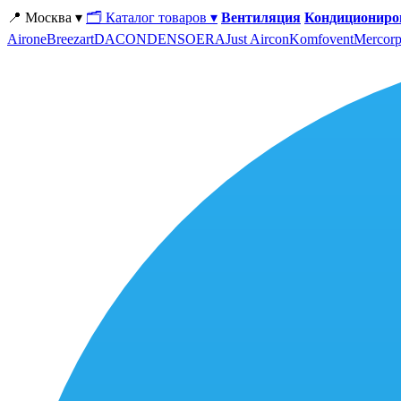
📍 Москва ▾
🗂 Каталог товаров ▾
Вентиляция
Кондициониро
Airone
Breezart
DACOND
ENSO
ERA
Just Aircon
Komfovent
Mercorp