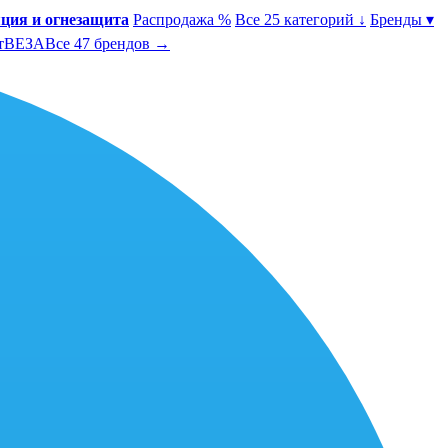
ция и огнезащита
Распродажа %
Все 25 категорий ↓
Бренды ▾
т
ВЕЗА
Все 47 брендов →