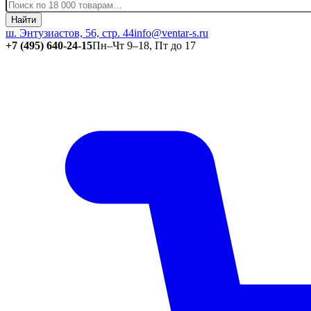
Найти
ш. Энтузиастов, 56, стр. 44
info@ventar-s.ru
+7 (495) 640-24-15
Пн–Чт 9–18, Пт до 17