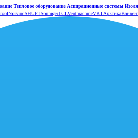
вание
Тепловое оборудование
Аспирационные системы
Изоля
roof
Norvind
SHUFT
Sonniger
TCL
Ventmachine
VKT
Арктика
Ванвен