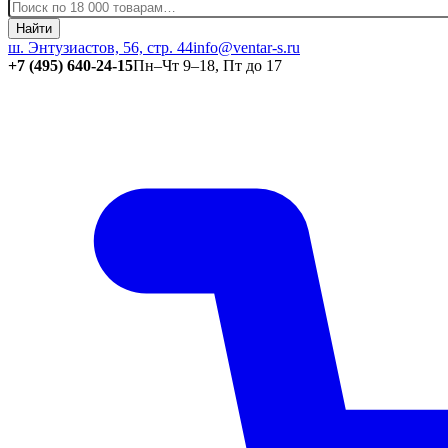
Найти
ш. Энтузиастов, 56, стр. 44
info@ventar-s.ru
+7 (495) 640-24-15
Пн–Чт 9–18, Пт до 17