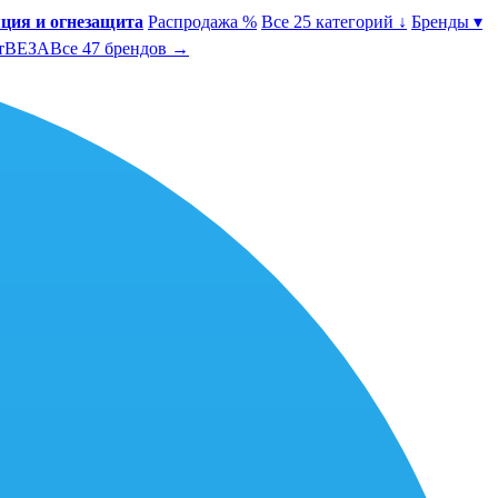
ция и огнезащита
Распродажа %
Все 25 категорий ↓
Бренды ▾
т
ВЕЗА
Все 47 брендов →