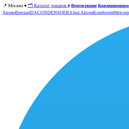
📍 Москва ▾
🗂 Каталог товаров ▾
Вентиляция
Кондициониро
Airone
Breezart
DACOND
ENSO
ERA
Just Aircon
Komfovent
Mercorp