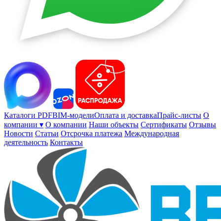
Каталоги PDF
BIM-модели
Оплата и доставка
Прайс-листы
О
компании ▾
О компании
Наши объекты
Сертификаты
Отзывы
Новости
Статьи
Отсрочка платежа
Международная
деятельность
Контакты