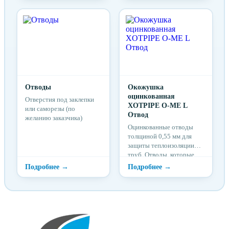
если не приобрели
агрессивной внешней
тройники.
среды, а так же
Самостоятельно
разрушительного
изготовить врезку
воздействия
сложно.
ультрафиолетовых лучей.
Отводы
Окожушка
оцинкованная
Отверстия под заклепки
XOTPIPE O-ME L
или саморезы (по
Отвод
желанию заказчика)
Оцинкованные отводы
толщиной 0,55 мм для
защиты теплоизоляции
труб. Отводы, которые
всегда садятся. Разъемный
шов чередуется по
сторонам отвода. Это
облегчает стяжку
окожушки на отводе
трубы.