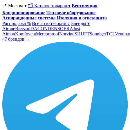
📍 Москва ▾
🗂 Каталог товаров ▾
Вентиляция
Кондиционирование
Тепловое оборудование
Аспирационные системы
Изоляция и огнезащита
Распродажа %
Все 25 категорий ↓
Бренды ▾
Airone
Breezart
DACOND
ENSO
ERA
Just
Aircon
Komfovent
Mercorproof
Norvind
SHUFT
Sonniger
TCL
Ventma
47 брендов →