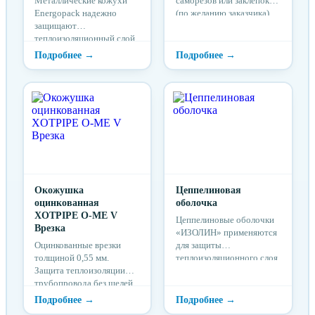
Металлические кожухи
саморезов или заклепок
Energopack надежно
(по желанию заказчика)
защищают
теплоизоляционный слой
от механических
повреждений,
атмосферных
воздействий и
ультрафиолетового
излучения.
Окожушка
Цеппелиновая
оцинкованная
оболочка
XOTPIPE O-ME V
Цеппелиновые оболочки
Врезка
«ИЗОЛИН» применяются
Оцинкованные врезки
для защиты
толщиной 0,55 мм.
теплоизоляционного слоя
Защита теплоизоляции
конструкции торцевых
трубопровода без щелей.
поверхностей емкостей от
Закажите готовые врезки
механических
в оцинкованный кожух,
повреждений,