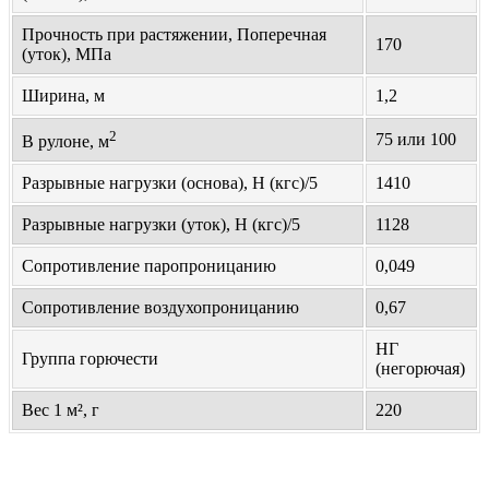
Прочность при растяжении, Поперечная
170
(уток), МПа
Ширина, м
1,2
2
75 или 100
В рулоне, м
Разрывные нагрузки (основа), Н (кгс)/5
1410
Разрывные нагрузки (уток), Н (кгс)/5
1128
Сопротивление паропроницанию
0,049
Сопротивление воздухопроницанию
0,67
НГ
Группа горючести
(негорючая)
Вес 1 м², г
220