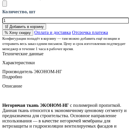
Количество, шт
🛒 Добавить в корзину
Оплата и доставка
Отсрочка платежа
% Хочу скидку
Конфигурация попадёт в корзину — там можно добавить ещё позиции и
отправить весь заказ одним письмом. Цену и срок изготовления подтвердит
менеджер в течение 1 часа в рабочее время.
Технические данные
Характеристики
Производитель
ЭКОНОМ-НГ
Подробно
Описание
Негорючая ткань ЭКОНОМ-НГ
с полимерной пропиткой.
Данная ткань относится к экономичному ценовому сегменту и
предназначена для строительства. Основное направление
использования — в качестве негорючей мембраны для
ветрозащиты и гидроизоляции вентилируемых фасадов и