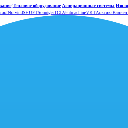
вание
Тепловое оборудование
Аспирационные системы
Изоля
roof
Norvind
SHUFT
Sonniger
TCL
Ventmachine
VKT
Арктика
Ванвен