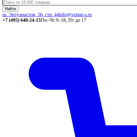
Найти
ш. Энтузиастов, 56, стр. 44
info@ventar-s.ru
+7 (495) 640-24-15
Пн–Чт 9–18, Пт до 17