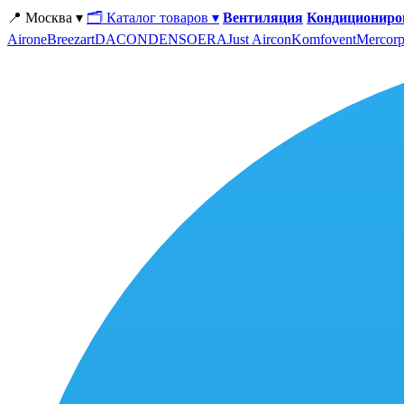
📍 Москва ▾
🗂 Каталог товаров ▾
Вентиляция
Кондициониро
Airone
Breezart
DACOND
ENSO
ERA
Just Aircon
Komfovent
Mercorp