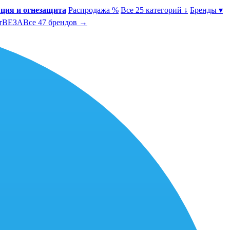
ция и огнезащита
Распродажа %
Все 25 категорий ↓
Бренды ▾
т
ВЕЗА
Все 47 брендов →