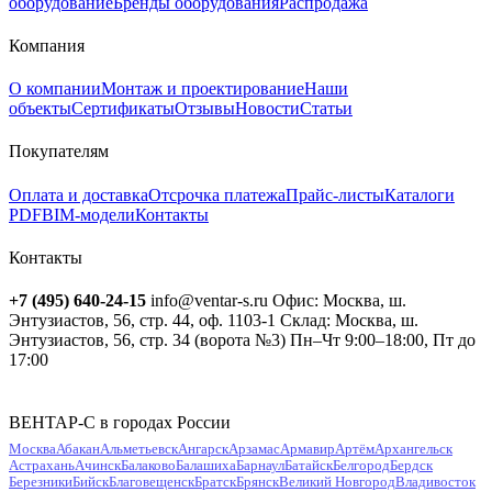
оборудование
Бренды оборудования
Распродажа
Компания
О компании
Монтаж и проектирование
Наши
объекты
Сертификаты
Отзывы
Новости
Статьи
Покупателям
Оплата и доставка
Отсрочка платежа
Прайс-листы
Каталоги
PDF
BIM-модели
Контакты
Контакты
+7 (495) 640-24-15
info@ventar-s.ru
Офис: Москва, ш.
Энтузиастов, 56, стр. 44, оф. 1103-1
Склад: Москва, ш.
Энтузиастов, 56, стр. 34 (ворота №3)
Пн–Чт 9:00–18:00, Пт до
17:00
ВЕНТАР-С в городах России
Москва
Абакан
Альметьевск
Ангарск
Арзамас
Армавир
Артём
Архангельск
Астрахань
Ачинск
Балаково
Балашиха
Барнаул
Батайск
Белгород
Бердск
Березники
Бийск
Благовещенск
Братск
Брянск
Великий Новгород
Владивосток