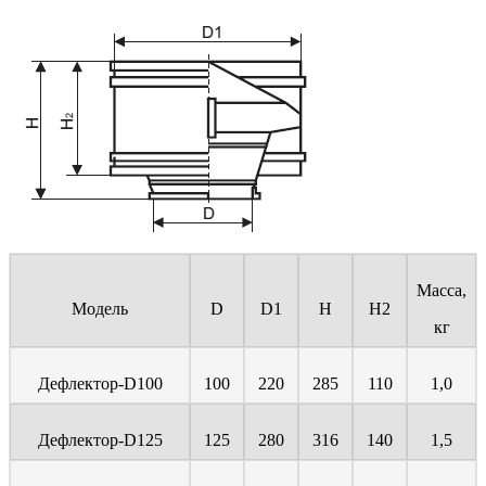
Масса,
Модель
D
D1
H
H2
кг
Дефлектор-D100
100
220
285
110
1,0
Дефлектор-D125
125
280
316
140
1,5