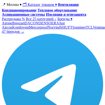
📍 Москва ▾
🗂 Каталог товаров ▾
Вентиляция
Кондиционирование
Тепловое оборудование
Аспирационные системы
Изоляция и огнезащита
Распродажа %
Все 25 категорий ↓
Бренды ▾
Airone
Breezart
DACOND
ENSO
ERA
Just
Aircon
Komfovent
Mercorproof
Norvind
SHUFT
Sonniger
TCL
Ventma
47 брендов →