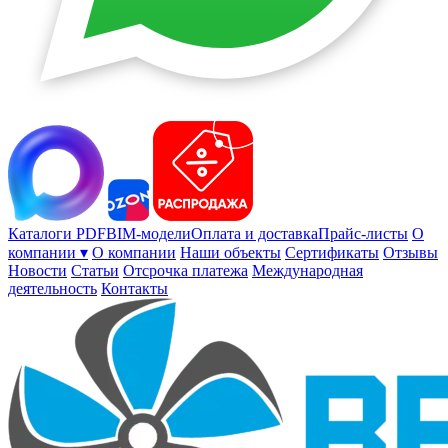
Каталоги PDF
BIM-модели
Оплата и доставка
Прайс-листы
О
компании ▾
О компании
Наши объекты
Сертификаты
Отзывы
Новости
Статьи
Отсрочка платежа
Международная
деятельность
Контакты