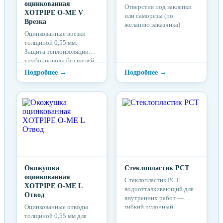
оцинкованная
Отверстия под заклепки
XOTPIPE O-ME V
или саморезы (по
Врезка
желанию заказчика)
Оцинкованные врезки
толщиной 0,55 мм.
Защита теплоизоляции
трубопровода без щелей.
Закажите готовые врезки
в оцинкованный кожух,
если не приобрели
тройники.
Самостоятельно
изготовить врезку
сложно.
Окожушка
Стеклопластик РСТ
оцинкованная
Стеклопластик РСТ
XOTPIPE O-ME L
водоотталкивающий для
Отвод
внутренних работ —
Оцинкованные отводы
гибкий рулонный
толщиной 0,55 мм для
материал,