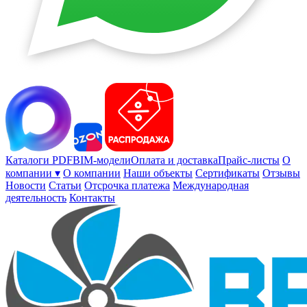
Каталоги PDF
BIM-модели
Оплата и доставка
Прайс-листы
О
компании ▾
О компании
Наши объекты
Сертификаты
Отзывы
Новости
Статьи
Отсрочка платежа
Международная
деятельность
Контакты