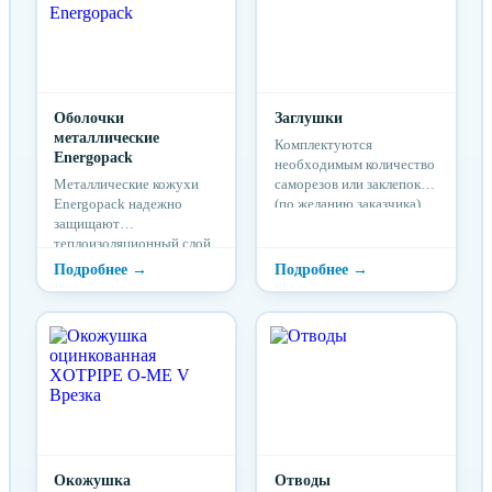
Оболочки
Заглушки
металлические
Комплектуются
Energopack
необходимым количество
Металлические кожухи
саморезов или заклепок
Energopack надежно
(по желанию заказчика)
защищают
теплоизоляционный слой
от механических
повреждений,
атмосферных
воздействий и
ультрафиолетового
излучения.
Окожушка
Отводы