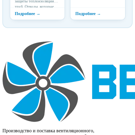
защиты теплоизоляции
изготавливаемый из
труб. Отводы, которые
стеклотканей путем
всегда садятся. Разъемный
нанесения полимерного
шов чередуется по
связующего.
сторонам отвода. Это
облегчает стяжку
окожушки на отводе
трубы.
Производство и поставка вентиляционного,