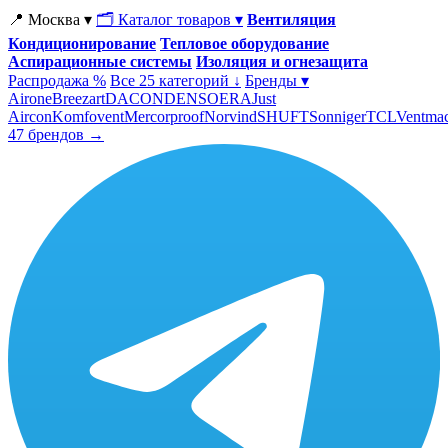
📍 Москва ▾
🗂 Каталог товаров ▾
Вентиляция
Кондиционирование
Тепловое оборудование
Аспирационные системы
Изоляция и огнезащита
Распродажа %
Все 25 категорий ↓
Бренды ▾
Airone
Breezart
DACOND
ENSO
ERA
Just
Aircon
Komfovent
Mercorproof
Norvind
SHUFT
Sonniger
TCL
Ventma
47 брендов →