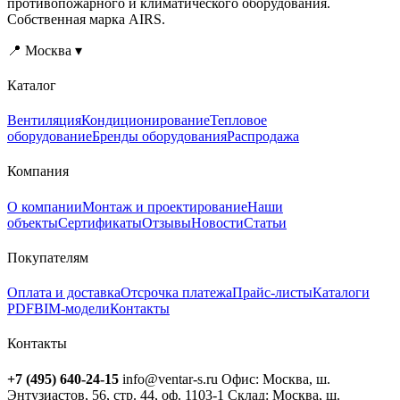
противопожарного и климатического оборудования.
Собственная марка AIRS.
📍 Москва ▾
Каталог
Вентиляция
Кондиционирование
Тепловое
оборудование
Бренды оборудования
Распродажа
Компания
О компании
Монтаж и проектирование
Наши
объекты
Сертификаты
Отзывы
Новости
Статьи
Покупателям
Оплата и доставка
Отсрочка платежа
Прайс-листы
Каталоги
PDF
BIM-модели
Контакты
Контакты
+7 (495) 640-24-15
info@ventar-s.ru
Офис: Москва, ш.
Энтузиастов, 56, стр. 44, оф. 1103-1
Склад: Москва, ш.