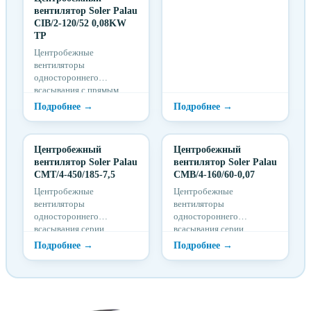
вентилятор Soler Palau
предназначены для
CIB/2-120/52 0,08KW
вентиляции
TP
производственных,...
Центробежные
вентиляторы
одностороннего
всасывания с прямым
приводом серии CIB/CIT
предназначены для
продолжительной работы
п...
Центробежный
Центробежный
вентилятор Soler Palau
вентилятор Soler Palau
CMT/4-450/185-7,5
CMB/4-160/60-0,07
Центробежные
Центробежные
вентиляторы
вентиляторы
одностороннего
одностороннего
всасывания серии
всасывания серии
CMB/CMT
CMB/CMT
комплектуются рабочими
комплектуются рабочими
колесами с загнутыми
колесами с загнутыми
вперед лоп...
вперед лоп...