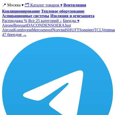
📍 Москва ▾
🗂 Каталог товаров ▾
Вентиляция
Кондиционирование
Тепловое оборудование
Аспирационные системы
Изоляция и огнезащита
Распродажа %
Все 25 категорий ↓
Бренды ▾
Airone
Breezart
DACOND
ENSO
ERA
Just
Aircon
Komfovent
Mercorproof
Norvind
SHUFT
Sonniger
TCL
Ventma
47 брендов →