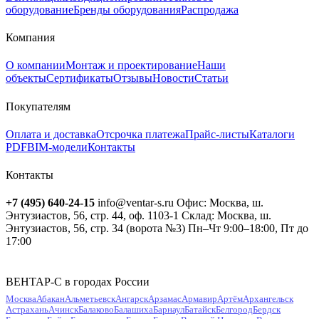
оборудование
Бренды оборудования
Распродажа
Компания
О компании
Монтаж и проектирование
Наши
объекты
Сертификаты
Отзывы
Новости
Статьи
Покупателям
Оплата и доставка
Отсрочка платежа
Прайс-листы
Каталоги
PDF
BIM-модели
Контакты
Контакты
+7 (495) 640-24-15
info@ventar-s.ru
Офис: Москва, ш.
Энтузиастов, 56, стр. 44, оф. 1103-1
Склад: Москва, ш.
Энтузиастов, 56, стр. 34 (ворота №3)
Пн–Чт 9:00–18:00, Пт до
17:00
ВЕНТАР-С в городах России
Москва
Абакан
Альметьевск
Ангарск
Арзамас
Армавир
Артём
Архангельск
Астрахань
Ачинск
Балаково
Балашиха
Барнаул
Батайск
Белгород
Бердск