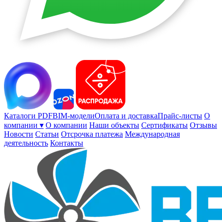
Каталоги PDF
BIM-модели
Оплата и доставка
Прайс-листы
О
компании ▾
О компании
Наши объекты
Сертификаты
Отзывы
Новости
Статьи
Отсрочка платежа
Международная
деятельность
Контакты