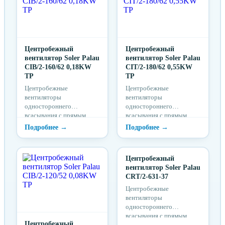
Центробежный
Центробежный
вентилятор Soler Palau
вентилятор Soler Palau
CIB/2-160/62 0,18KW
CIT/2-180/62 0,55KW
TP
TP
Центробежные
Центробежные
вентиляторы
вентиляторы
одностороннего
одностороннего
всасывания с прямым
всасывания с прямым
приводом серии CIB/CIT
приводом серии CIB/CIT
предназначены для
предназначены для
продолжительной работы
продолжительной работы
п...
п...
Центробежный
вентилятор Soler Palau
CRT/2-631-37
Центробежные
вентиляторы
одностороннего
всасывания с прямым
Центробежный
приводом серии CRT