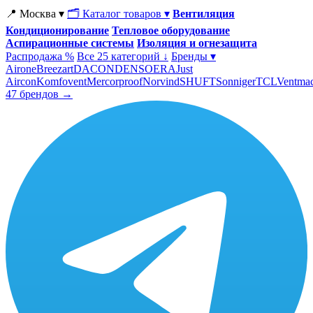
📍 Москва ▾
🗂 Каталог товаров ▾
Вентиляция
Кондиционирование
Тепловое оборудование
Аспирационные системы
Изоляция и огнезащита
Распродажа %
Все 25 категорий ↓
Бренды ▾
Airone
Breezart
DACOND
ENSO
ERA
Just
Aircon
Komfovent
Mercorproof
Norvind
SHUFT
Sonniger
TCL
Ventma
47 брендов →