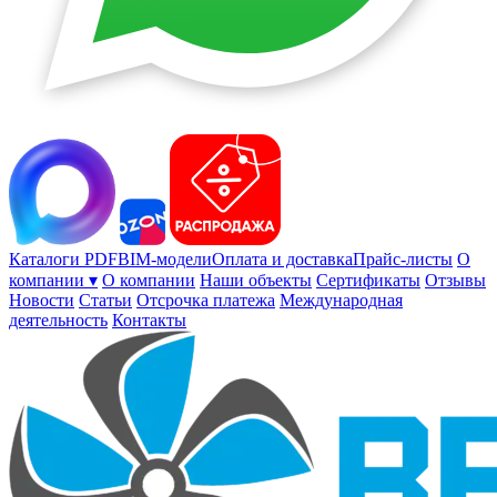
Каталоги PDF
BIM-модели
Оплата и доставка
Прайс-листы
О
компании ▾
О компании
Наши объекты
Сертификаты
Отзывы
Новости
Статьи
Отсрочка платежа
Международная
деятельность
Контакты