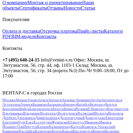
О компании
Монтаж и проектирование
Наши
объекты
Сертификаты
Отзывы
Новости
Статьи
Покупателям
Оплата и доставка
Отсрочка платежа
Прайс-листы
Каталоги
PDF
BIM-модели
Контакты
Контакты
+7 (495) 640-24-15
info@ventar-s.ru
Офис: Москва, ш.
Энтузиастов, 56, стр. 44, оф. 1103-1
Склад: Москва, ш.
Энтузиастов, 56, стр. 34 (ворота №3)
Пн–Чт 9:00–18:00, Пт до
17:00
ВЕНТАР-С в городах России
Москва
Абакан
Альметьевск
Ангарск
Арзамас
Армавир
Артём
Архангельск
Астрахань
Ачинск
Балаково
Балашиха
Барнаул
Батайск
Белгород
Бердск
Березники
Бийск
Благовещенск
Братск
Брянск
Великий Новгород
Владивосток
Владикавказ
Владимир
Волгоград
Волгодонск
Волжский
Вологда
Воронеж
Дербент
Дзержинск
Димитровград
Долгопрудный
Домодедово
Евпатория
Екатеринбург
Елец
Ессентуки
Жуковский
Златоуст
Иваново
Ижевск
Йошкар-Ола
Иркутск
Казань
Калининград
Калуга
Каменск-Уральский
Камышин
Каспийск
Кемерово
Керчь
Киров
Кисловодск
Ковров
Коломна