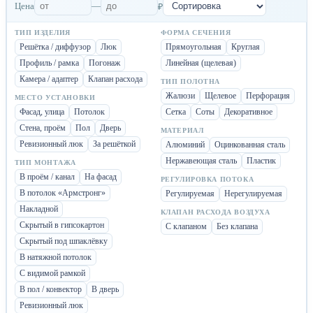
Цена
—
₽
ТИП ИЗДЕЛИЯ
ФОРМА СЕЧЕНИЯ
Решётка / диффузор
Люк
Прямоугольная
Круглая
Профиль / рамка
Погонаж
Линейная (щелевая)
Камера / адаптер
Клапан расхода
ТИП ПОЛОТНА
Жалюзи
Щелевое
Перфорация
МЕСТО УСТАНОВКИ
Фасад, улица
Потолок
Сетка
Соты
Декоративное
Стена, проём
Пол
Дверь
МАТЕРИАЛ
Ревизионный люк
За решёткой
Алюминий
Оцинкованная сталь
Нержавеющая сталь
Пластик
ТИП МОНТАЖА
В проём / канал
На фасад
РЕГУЛИРОВКА ПОТОКА
В потолок «Армстронг»
Регулируемая
Нерегулируемая
Накладной
КЛАПАН РАСХОДА ВОЗДУХА
Скрытый в гипсокартон
С клапаном
Без клапана
Скрытый под шпаклёвку
В натяжной потолок
С видимой рамкой
В пол / конвектор
В дверь
Ревизионный люк