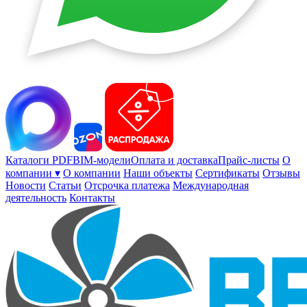
Каталоги PDF
BIM-модели
Оплата и доставка
Прайс-листы
О
компании ▾
О компании
Наши объекты
Сертификаты
Отзывы
Новости
Статьи
Отсрочка платежа
Международная
деятельность
Контакты