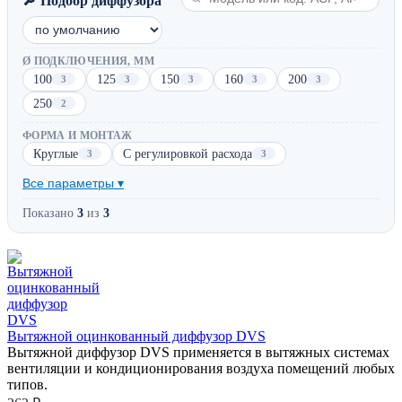
🔎 Подбор диффузора
Ø ПОДКЛЮЧЕНИЯ, ММ
100
125
150
160
200
3
3
3
3
3
250
2
ФОРМА И МОНТАЖ
Круглые
С регулировкой расхода
3
3
Все параметры ▾
Показано
3
из
3
Вытяжной оцинкованный диффузор DVS
Вытяжной диффузор DVS применяется в вытяжных системах
вентиляции и кондиционирования воздуха помещений любых
типов.