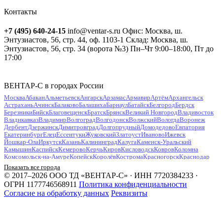
Контакты
+7 (495) 640-24-15
info@ventar-s.ru
Офис: Москва, ш.
Энтузиастов, 56, стр. 44, оф. 1103-1
Склад: Москва, ш.
Энтузиастов, 56, стр. 34 (ворота №3)
Пн–Чт 9:00–18:00, Пт до
17:00
ВЕНТАР-С в городах России
Москва
Абакан
Альметьевск
Ангарск
Арзамас
Армавир
Артём
Архангельск
Астрахань
Ачинск
Балаково
Балашиха
Барнаул
Батайск
Белгород
Бердск
Березники
Бийск
Благовещенск
Братск
Брянск
Великий Новгород
Владивосток
Владикавказ
Владимир
Волгоград
Волгодонск
Волжский
Вологда
Воронеж
Дербент
Дзержинск
Димитровград
Долгопрудный
Домодедово
Евпатория
Екатеринбург
Елец
Ессентуки
Жуковский
Златоуст
Иваново
Ижевск
Йошкар-Ола
Иркутск
Казань
Калининград
Калуга
Каменск-Уральский
Камышин
Каспийск
Кемерово
Керчь
Киров
Кисловодск
Ковров
Коломна
Комсомольск-на-Амуре
Копейск
Королёв
Кострома
Красногорск
Краснодар
Красноярск
Курган
Курск
Кызыл
Липецк
Люберцы
Магнитогорск
Майкоп
Показать все города
Махачкала
Миасс
Мурманск
Муром
Мытищи
Набережные Челны
Нальчик
© 2017–2026 ООО ТД «ВЕНТАР-С» · ИНН 7720384233 ·
Находка
Невинномысск
Нефтекамск
Нефтеюганск
Нижневартовск
Нижнекамск
ОГРН 1177746568911
Политика конфиденциальности
Нижний Новгород
Нижний Тагил
Новокузнецк
Новокуйбышевск
Согласие на обработку данных
Реквизиты
Новомосковск
Новороссийск
Новосибирск
Новочебоксарск
Новочеркасск
Новошахтинск
Новый Уренгой
Ногинск
Норильск
Ноябрьск
Обнинск
Одинцово
Октябрьский
Омск
Орёл
Оренбург
Орехово-Зуево
Орск
Пенза
Первоуральск
Пермь
Петрозаводск
Петропавловск-Камчатский
Подольск