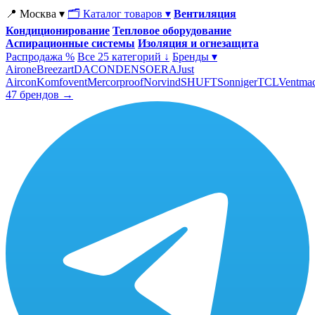
📍 Москва ▾
🗂 Каталог товаров ▾
Вентиляция
Кондиционирование
Тепловое оборудование
Аспирационные системы
Изоляция и огнезащита
Распродажа %
Все 25 категорий ↓
Бренды ▾
Airone
Breezart
DACOND
ENSO
ERA
Just
Aircon
Komfovent
Mercorproof
Norvind
SHUFT
Sonniger
TCL
Ventma
47 брендов →