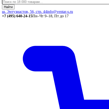
Найти
ш. Энтузиастов, 56, стр. 44
info@ventar-s.ru
+7 (495) 640-24-15
Пн–Чт 9–18, Пт до 17