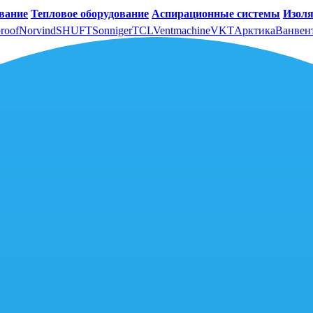
вание
Тепловое оборудование
Аспирационные системы
Изоля
roof
Norvind
SHUFT
Sonniger
TCL
Ventmachine
VKT
Арктика
Ванвен