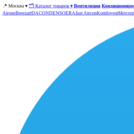
📍 Москва ▾
🗂 Каталог товаров ▾
Вентиляция
Кондициониро
Airone
Breezart
DACOND
ENSO
ERA
Just Aircon
Komfovent
Mercorp