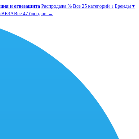
ция и огнезащита
Распродажа %
Все 25 категорий ↓
Бренды ▾
т
ВЕЗА
Все 47 брендов →