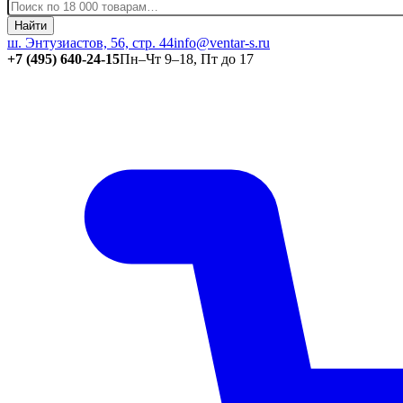
Найти
ш. Энтузиастов, 56, стр. 44
info@ventar-s.ru
+7 (495) 640-24-15
Пн–Чт 9–18, Пт до 17