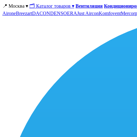
📍 Москва ▾
🗂 Каталог товаров ▾
Вентиляция
Кондициониро
Airone
Breezart
DACOND
ENSO
ERA
Just Aircon
Komfovent
Mercorp