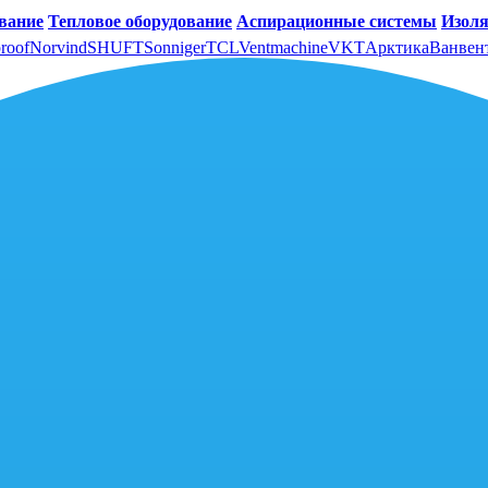
вание
Тепловое оборудование
Аспирационные системы
Изоля
roof
Norvind
SHUFT
Sonniger
TCL
Ventmachine
VKT
Арктика
Ванвен