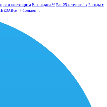
ция и огнезащита
Распродажа %
Все 25 категорий ↓
Бренды ▾
т
ВЕЗА
Все 47 брендов →