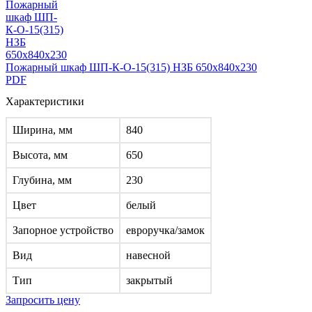
Пожарный шкаф ШП-К-О-15(315) НЗБ 650x840x230
PDF
Характеристики
Ширина, мм
840
Высота, мм
650
Глубина, мм
230
Цвет
белый
Запорное устройство
евроручка/замок
Вид
навесной
Тип
закрытый
Запросить цену