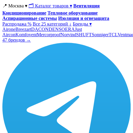
📍 Москва ▾
🗂 Каталог товаров ▾
Вентиляция
Кондиционирование
Тепловое оборудование
Аспирационные системы
Изоляция и огнезащита
Распродажа %
Все 25 категорий ↓
Бренды ▾
Airone
Breezart
DACOND
ENSO
ERA
Just
Aircon
Komfovent
Mercorproof
Norvind
SHUFT
Sonniger
TCL
Ventma
47 брендов →