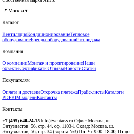
Собственная марка AIRS.
📍 Москва ▾
Каталог
Вентиляция
Кондиционирование
Тепловое
оборудование
Бренды оборудования
Распродажа
Компания
О компании
Монтаж и проектирование
Наши
объекты
Сертификаты
Отзывы
Новости
Статьи
Покупателям
Оплата и доставка
Отсрочка платежа
Прайс-листы
Каталоги
PDF
BIM-модели
Контакты
Контакты
+7 (495) 640-24-15
info@ventar-s.ru
Офис: Москва, ш.
Энтузиастов, 56, стр. 44, оф. 1103-1
Склад: Москва, ш.
Энтузиастов, 56, стр. 34 (ворота №3)
Пн–Чт 9:00–18:00, Пт до