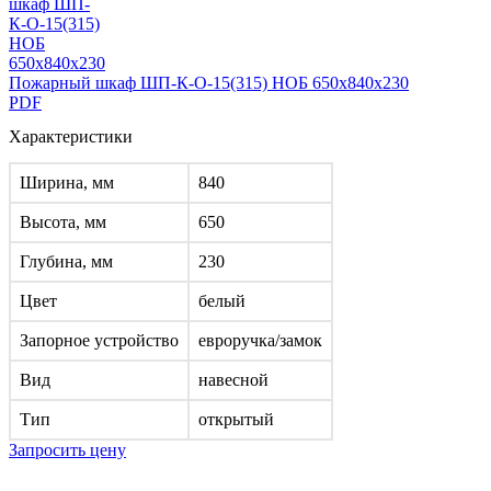
Пожарный шкаф ШП-К-О-15(315) НОБ 650x840x230
PDF
Характеристики
Ширина, мм
840
Высота, мм
650
Глубина, мм
230
Цвет
белый
Запорное устройство
евроручка/замок
Вид
навесной
Тип
открытый
Запросить цену