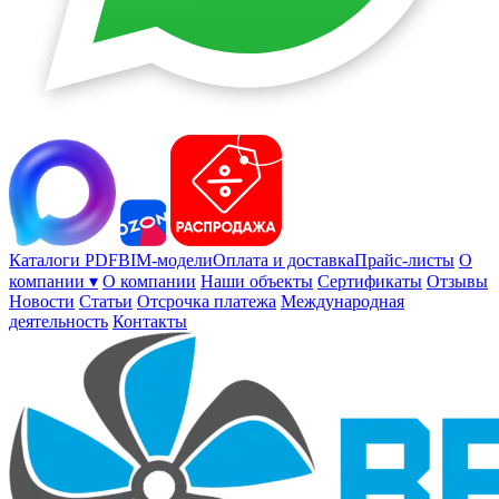
Каталоги PDF
BIM-модели
Оплата и доставка
Прайс-листы
О
компании ▾
О компании
Наши объекты
Сертификаты
Отзывы
Новости
Статьи
Отсрочка платежа
Международная
деятельность
Контакты