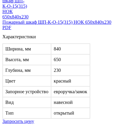
Пожарный шкаф ШП-К-О-15(315) НОК 650x840x230
PDF
Характеристики
Ширина, мм
840
Высота, мм
650
Глубина, мм
230
Цвет
красный
Запорное устройство
евроручка/замок
Вид
навесной
Тип
открытый
Запросить цену