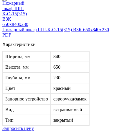
Пожарный шкаф ШП-К-О-15(315) ВЗК 650x840x230
PDF
Характеристики
Ширина, мм
840
Высота, мм
650
Глубина, мм
230
Цвет
красный
Запорное устройство
евроручка/замок
Вид
встраиваемый
Тип
закрытый
Запросить цену