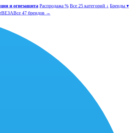
ция и огнезащита
Распродажа %
Все 25 категорий ↓
Бренды ▾
т
ВЕЗА
Все 47 брендов →