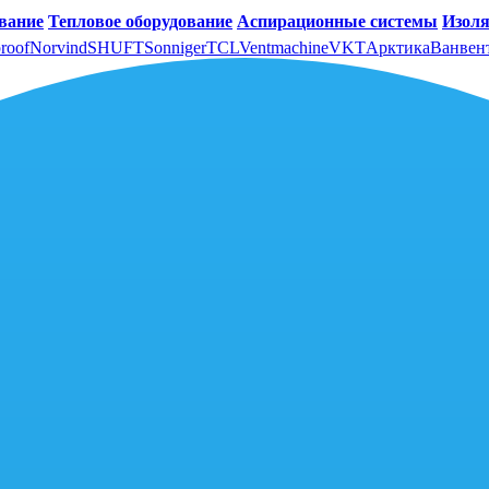
вание
Тепловое оборудование
Аспирационные системы
Изоля
roof
Norvind
SHUFT
Sonniger
TCL
Ventmachine
VKT
Арктика
Ванвен