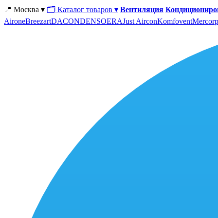
📍 Москва ▾
🗂 Каталог товаров ▾
Вентиляция
Кондициониро
Airone
Breezart
DACOND
ENSO
ERA
Just Aircon
Komfovent
Mercorp