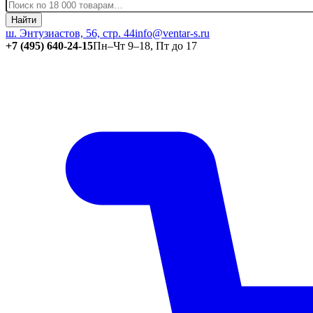
Найти
ш. Энтузиастов, 56, стр. 44
info@ventar-s.ru
+7 (495) 640-24-15
Пн–Чт 9–18, Пт до 17