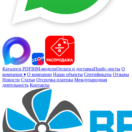
Каталоги PDF
BIM-модели
Оплата и доставка
Прайс-листы
О
компании ▾
О компании
Наши объекты
Сертификаты
Отзывы
Новости
Статьи
Отсрочка платежа
Международная
деятельность
Контакты