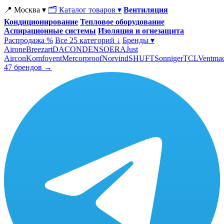
📍 Москва ▾
🗂 Каталог товаров ▾
Вентиляция
Кондиционирование
Тепловое оборудование
Аспирационные системы
Изоляция и огнезащита
Распродажа %
Все 25 категорий ↓
Бренды ▾
Airone
Breezart
DACOND
ENSO
ERA
Just
Aircon
Komfovent
Mercorproof
Norvind
SHUFT
Sonniger
TCL
Ventma
47 брендов →