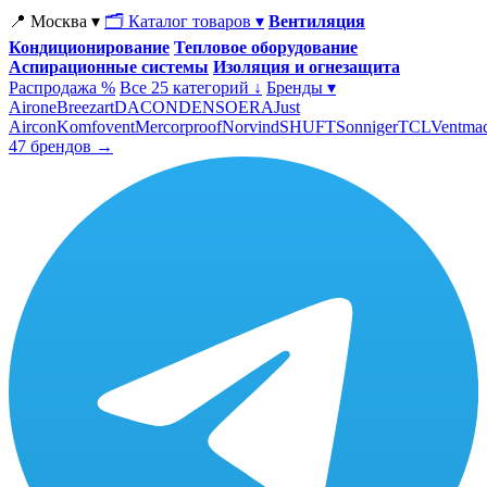
📍 Москва ▾
🗂 Каталог товаров ▾
Вентиляция
Кондиционирование
Тепловое оборудование
Аспирационные системы
Изоляция и огнезащита
Распродажа %
Все 25 категорий ↓
Бренды ▾
Airone
Breezart
DACOND
ENSO
ERA
Just
Aircon
Komfovent
Mercorproof
Norvind
SHUFT
Sonniger
TCL
Ventma
47 брендов →