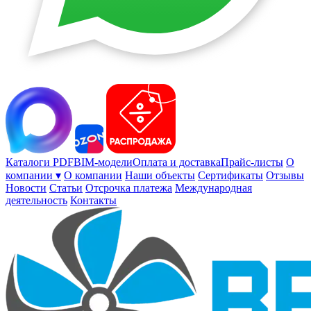
Каталоги PDF
BIM-модели
Оплата и доставка
Прайс-листы
О
компании ▾
О компании
Наши объекты
Сертификаты
Отзывы
Новости
Статьи
Отсрочка платежа
Международная
деятельность
Контакты