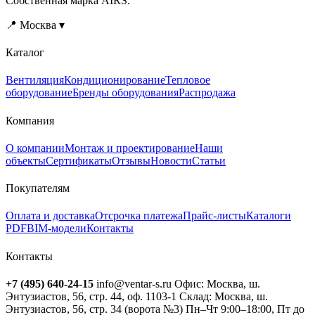
Собственная марка AIRS.
📍 Москва ▾
Каталог
Вентиляция
Кондиционирование
Тепловое
оборудование
Бренды оборудования
Распродажа
Компания
О компании
Монтаж и проектирование
Наши
объекты
Сертификаты
Отзывы
Новости
Статьи
Покупателям
Оплата и доставка
Отсрочка платежа
Прайс-листы
Каталоги
PDF
BIM-модели
Контакты
Контакты
+7 (495) 640-24-15
info@ventar-s.ru
Офис: Москва, ш.
Энтузиастов, 56, стр. 44, оф. 1103-1
Склад: Москва, ш.
Энтузиастов, 56, стр. 34 (ворота №3)
Пн–Чт 9:00–18:00, Пт до