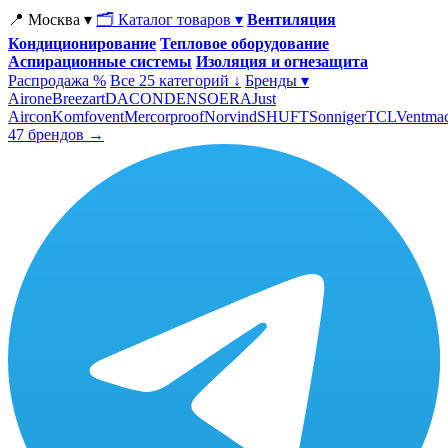
📍 Москва ▾
🗂 Каталог товаров ▾
Вентиляция
Кондиционирование
Тепловое оборудование
Аспирационные системы
Изоляция и огнезащита
Распродажа %
Все 25 категорий ↓
Бренды ▾
Airone
Breezart
DACOND
ENSO
ERA
Just
Aircon
Komfovent
Mercorproof
Norvind
SHUFT
Sonniger
TCL
Ventma
47 брендов →