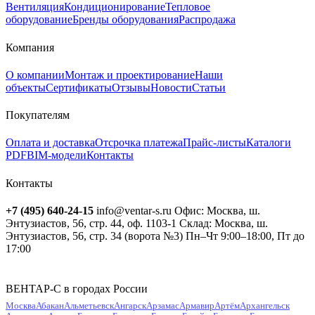
Вентиляция
Кондиционирование
Тепловое
оборудование
Бренды оборудования
Распродажа
Компания
О компании
Монтаж и проектирование
Наши
объекты
Сертификаты
Отзывы
Новости
Статьи
Покупателям
Оплата и доставка
Отсрочка платежа
Прайс-листы
Каталоги
PDF
BIM-модели
Контакты
Контакты
+7 (495) 640-24-15
info@ventar-s.ru
Офис: Москва, ш.
Энтузиастов, 56, стр. 44, оф. 1103-1
Склад: Москва, ш.
Энтузиастов, 56, стр. 34 (ворота №3)
Пн–Чт 9:00–18:00, Пт до
17:00
ВЕНТАР-С в городах России
Москва
Абакан
Альметьевск
Ангарск
Арзамас
Армавир
Артём
Архангельск