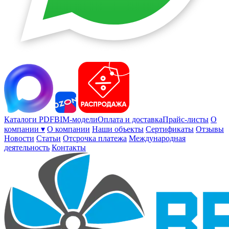
Каталоги PDF
BIM-модели
Оплата и доставка
Прайс-листы
О
компании ▾
О компании
Наши объекты
Сертификаты
Отзывы
Новости
Статьи
Отсрочка платежа
Международная
деятельность
Контакты