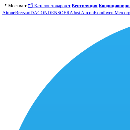
📍 Москва ▾
🗂 Каталог товаров ▾
Вентиляция
Кондициониро
Airone
Breezart
DACOND
ENSO
ERA
Just Aircon
Komfovent
Mercorp