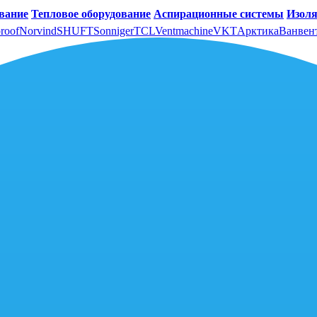
вание
Тепловое оборудование
Аспирационные системы
Изоля
roof
Norvind
SHUFT
Sonniger
TCL
Ventmachine
VKT
Арктика
Ванвен