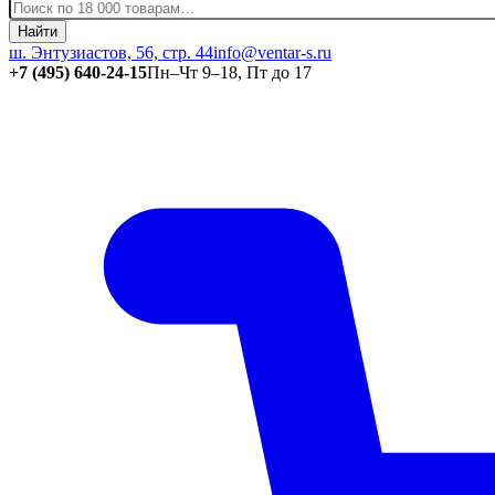
Найти
ш. Энтузиастов, 56, стр. 44
info@ventar-s.ru
+7 (495) 640-24-15
Пн–Чт 9–18, Пт до 17