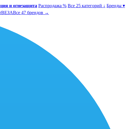
ция и огнезащита
Распродажа %
Все 25 категорий ↓
Бренды ▾
т
ВЕЗА
Все 47 брендов →